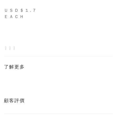
Ｕ Ｓ Ｄ ＄ １ . ７
Ｅ Ａ Ｃ Ｈ
︴︴︴
了解更多
顧客評價