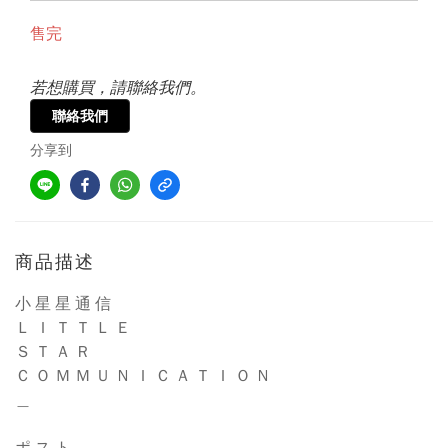
售完
若想購買，請聯絡我們。
聯絡我們
分享到
商品描述
小 星 星 通 信
Ｌ Ｉ Ｔ Ｔ Ｌ Ｅ
Ｓ Ｔ Ａ Ｒ
Ｃ Ｏ Ｍ Ｍ Ｕ Ｎ Ｉ Ｃ Ａ Ｔ Ｉ Ｏ Ｎ
＿
ポ ス ト