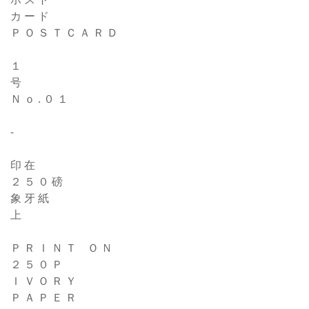
カ ー ド
Ｐ Ｏ Ｓ Ｔ Ｃ Ａ Ｒ Ｄ
１
号
Ｎ ｏ . ０ １
-
印 在
２ ５ ０ 磅
象 牙 紙
上
Ｐ Ｒ Ｉ Ｎ Ｔ Ｏ Ｎ
２ ５ ０ Ｐ
Ｉ Ｖ Ｏ Ｒ Ｙ
Ｐ Ａ Ｐ Ｅ Ｒ