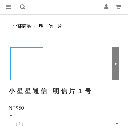
全部商品
明 信 片
小 星 星 通 信 _ 明 信 片 １ 号
NT$50
－