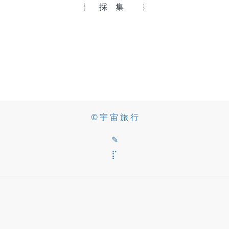
︴ 採 集 ︴
© 宇 宙 旅 行
✎
⡏