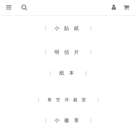
︴ 小 貼 紙 ︴
︴ 明 信 片 ︴
︴ 紙 本 ︴
︴
︴
青 空 洋 裁 室
︴ 小 徽 章 ︴